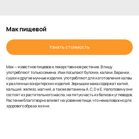
Мак пищевой
Узнать стоимость
Мак — известное пищевое и лекарственное растение. В пищу
употребляют только семена. Ими посыпают булочки, калачи, баранки,
сушки и другие мучные изделия, употребляют для изготовления халвы
и различных кондитерских изделий. Зернышки мака содержат калий,
кальций, железо, магний, а также витамины A, C, D и E. Наполовину они
состоят из растительного масла, на пятую часть из белков и углеводов.
Растение благотворно влияет на усвоение пищи, что немаловажно для
здорового образа жизни.