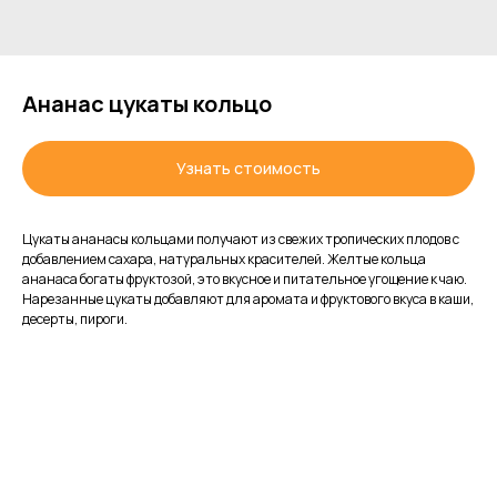
Ананас цукаты кольцо
Узнать стоимость
Цукаты ананасы кольцами получают из свежих тропических плодов с
добавлением сахара, натуральных красителей. Желтые кольца
ананаса богаты фруктозой, это вкусное и питательное угощение к чаю.
Нарезанные цукаты добавляют для аромата и фруктового вкуса в каши,
десерты, пироги.