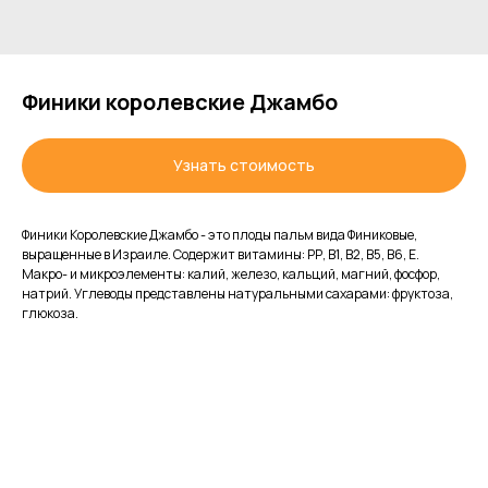
Финики королевские Джамбо
Узнать стоимость
Финики Королевские Джамбо - это плоды пальм вида Финиковые,
выращенные в Израиле. Содержит витамины: РР, В1, В2, В5, В6, Е.
Макро- и микроэлементы: калий, железо, кальций, магний, фосфор,
натрий. Углеводы представлены натуральными сахарами: фруктоза,
глюкоза.