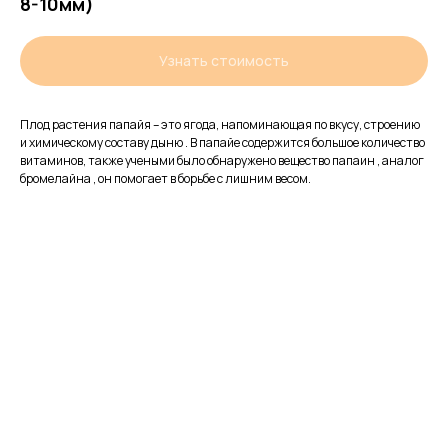
8-10мм)
Узнать стоимость
Плод растения папайя – это ягода, напоминающая по вкусу, строению
и химическому составу дыню . В папайе содержится большое количество
витаминов, также учеными было обнаружено вещество папаин , аналог
бромелайна , он помогает в борьбе с лишним весом.