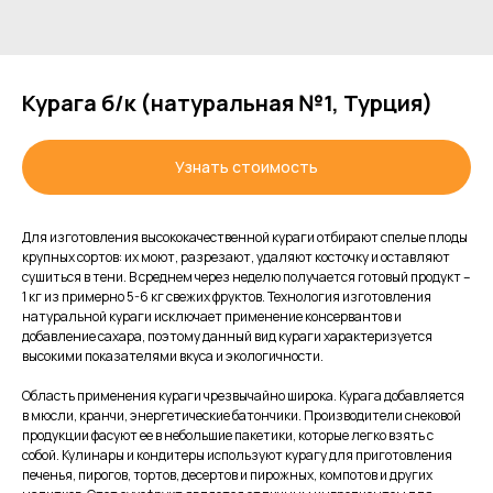
Курага б/к (натуральная №1, Турция)
Узнать стоимость
Для изготовления высококачественной кураги отбирают спелые плоды
крупных сортов: их моют, разрезают, удаляют косточку и оставляют
сушиться в тени. В среднем через неделю получается готовый продукт –
1 кг из примерно 5-6 кг свежих фруктов. Технология изготовления
натуральной кураги исключает применение консервантов и
добавление сахара, поэтому данный вид кураги характеризуется
высокими показателями вкуса и экологичности.
Область применения кураги чрезвычайно широка. Курага добавляется
в мюсли, кранчи, энергетические батончики. Производители снековой
продукции фасуют ее в небольшие пакетики, которые легко взять с
собой. Кулинары и кондитеры используют курагу для приготовления
печенья, пирогов, тортов, десертов и пирожных, компотов и других